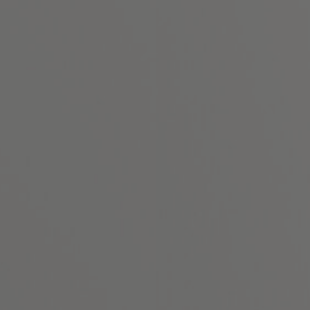
ZO Skin Health
Green Peel
Rynkebehandli