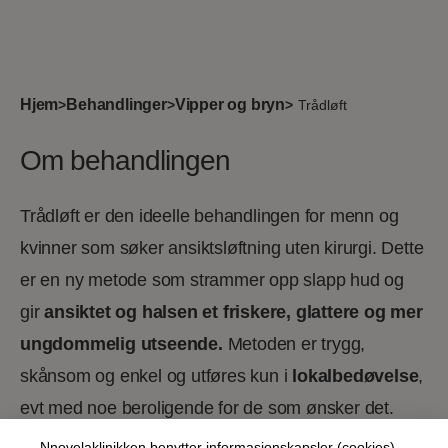
Hjem
Behandlinger
Vipper og bryn
>
>
>
Trådløft
Om behandlingen
Trådløft er den ideelle behandlingen for menn og
kvinner som søker ansiktsløftning uten kirurgi. Dette
er en ny metode som strammer opp slapp hud og
gir
ansiktet og halsen et friskere, glattere og mer
ungdommelig utseende.
Metoden er trygg,
skånsom og enkel og utføres kun i
lokalbedøvelse
,
evt med noe beroligende for de som ønsker det.
Nnovelaklinikken benytter informasjonskapsler (cookies)